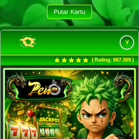
Putar Kartu
Y
( Rating: 987.369 )